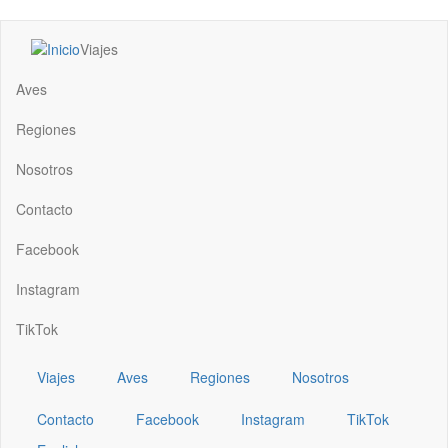
Pasar
Viajes
al
Main
contenido
navigation
Aves
principal
Regiones
Nosotros
Contacto
Facebook
Instagram
TikTok
Viajes
Aves
Regiones
Nosotros
Contacto
Facebook
Instagram
TikTok