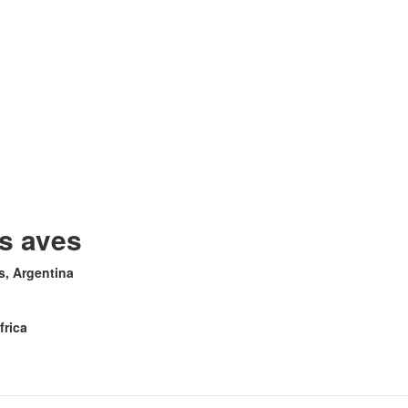
as aves
es, Argentina
frica