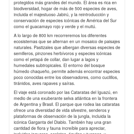
protegidos más grandes del mundo. El área es rica en
biodiversidad, hogar de más de 500 especies de aves,
incluida el majestuoso Jabirú, y la reintroducción y
conservación de especies icónicas de América del Sur
como el guacamayo rojo y verde y el muitú.
A lo largo de 800 km recorreremos los diferentes
ecosistemas que se alternan en un mosaico de paisajes
naturales. Pastizales que albergan diversas especies de
semilleros, pinzones herbívoros y especies icónicas
como el yetapá de collar, dan lugar a lagos y
humedales subtropicales. El entorno del bosque
húmedo chaqueño, permite además encontrar especies
poco conocidas entre los observadores, como cuclillos,
tiránidos, aves rapaves y saíras.
El viaje está coronado por las Cataratas del Iguazú, en
medio de una exuberante selva atlántica en la frontera
de Argentina y Brasil. El parque que rodea las cataratas
ofrece una diversidad de vida silvestre, senderos y
plataformas de observación de la jungla, incluida la
icónica Garganta del Diablo. También hay una gran
cantidad de flora y fauna increíble para apreciar,
incluidos jaguares, ocelotes, águilas y tucanes, y