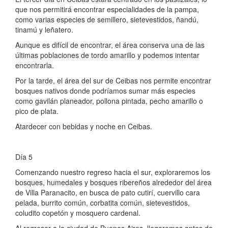
que nos permitirá encontrar especialidades de la pampa,
como varias especies de semillero, sietevestidos, ñandú,
tinamú y leñatero.
Aunque es difícil de encontrar, el área conserva una de las
últimas poblaciones de tordo amarillo y podemos intentar
encontrarla.
Por la tarde, el área del sur de Ceibas nos permite encontrar
bosques nativos donde podríamos sumar más especies
como gavilán planeador, pollona pintada, pecho amarillo o
pico de plata.
Atardecer con bebidas y noche en Ceibas.
Día 5
Comenzando nuestro regreso hacia el sur, exploraremos los
bosques, humedales y bosques ribereños alrededor del área
de Villa Paranacito, en busca de pato cutirí, cuervillo cara
pelada, burrito común, corbatita común, sietevestidos,
coludito copetón y mosquero cardenal.
Al regresar a la ciudad de Buenos Aires, llegaremos antes de