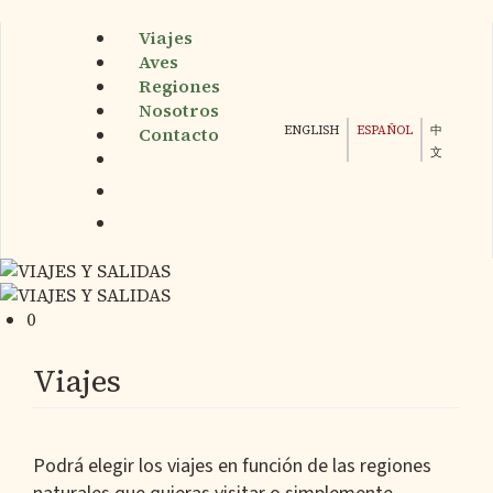
Pasar
Viajes
al
Aves
contenido
Regiones
principal
Nosotros
ENGLISH
ESPAÑOL
中
Contacto
文
0
Viajes
Podrá elegir los viajes en función de las regiones