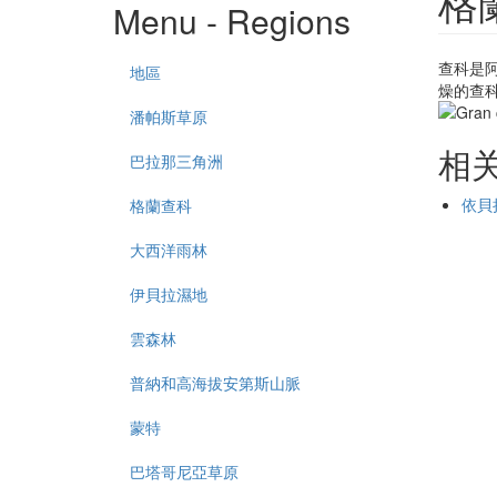
格
Menu - Regions
查科是
地區
燥的查
潘帕斯草原
相
巴拉那三角洲
依貝
格蘭查科
大西洋雨林
伊貝拉濕地
雲森林
普納和高海拔安第斯山脈
蒙特
巴塔哥尼亞草原