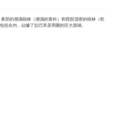
、東部的潮濕樹林（潮濕的查科）和西部茂密的樹林（乾
也包括在內，佔據了彭巴草原周圍的巨大面積。