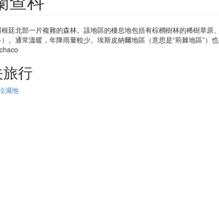
蘭查科
阿根廷北部一片複雜的森林。該地區的棲息地包括有棕櫚樹林的稀樹草原
科）。通常溫暖，年降雨量較少。埃斯皮納爾地區（意思是“荊棘地區”）
关旅行
拉濕地