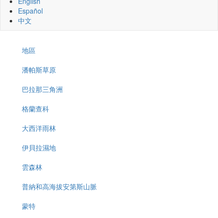
English
Español
中文
地區
Menu
-
潘帕斯草原
Regions
巴拉那三角洲
格蘭查科
大西洋雨林
伊貝拉濕地
雲森林
普納和高海拔安第斯山脈
蒙特