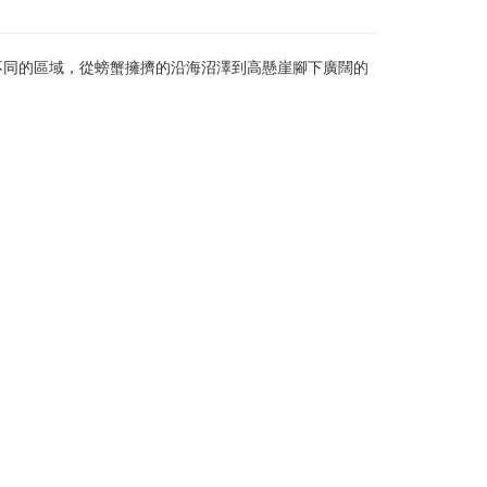
不同的區域，從螃蟹擁擠的沿海沼澤到高懸崖腳下廣闊的