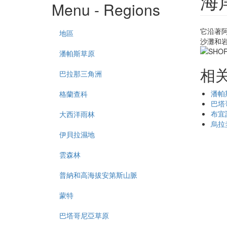
海
Menu - Regions
它沿著
地區
沙灘和岩
潘帕斯草原
相
巴拉那三角洲
潘帕
格蘭查科
巴塔
布宜
大西洋雨林
烏拉
伊貝拉濕地
雲森林
普納和高海拔安第斯山脈
蒙特
巴塔哥尼亞草原