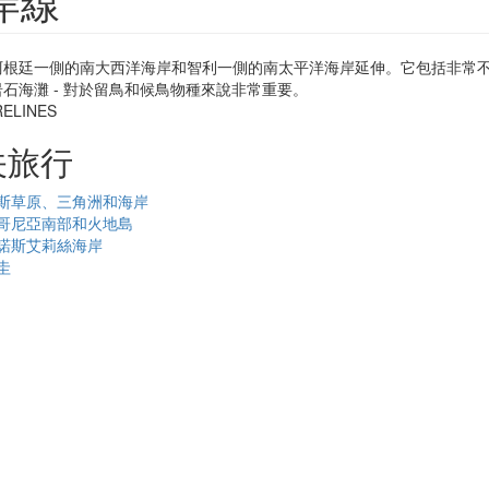
岸線
阿根廷一側的南大西洋海岸和智利一側的南太平洋海岸延伸。它包括非常
石海灘 - 對於留鳥和候鳥物種來說非常重要。
关旅行
斯草原、三角洲和海岸
哥尼亞南部和火地島
諾斯艾莉絲海岸
圭