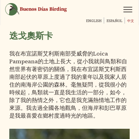
跳
转
到
ENGLISH
ESPAÑOL
中文
主
要
迭戈奧斯卡
内
容
我在布宜諾斯艾利斯南部受威脅的Loica
Pampeana的土地上長大，從小我就與鳥類和自
然世界有著密切的關係，我在布宜諾斯艾利斯西
南部起伏的草原上度過了我的童年以及我家人居
住的南海岸公園的森林。毫無疑問，從我很小的
時候起，鳥類就一直是我生活的一部分，如今，
除了我的熱情之外，它也是我充滿熱情地工作的
來源。我去過全國各地觀鳥，但海岸和彭巴草原
是我最喜愛在鄉村度過時光的地區。