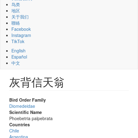
鸟类
地区
关于我们
聯絡
Facebook
Instagram
TikTok
English
Español
中文
灰背信天翁
Bird Order Family
Diomedeidae
Scientific Name
Phoebetria palpebrata
Countries
Chile
Argentina