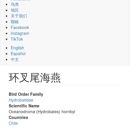
鸟类
地区
关于我们
聯絡
Facebook
Instagram
TikTok
English
Español
中文
环叉尾海燕
Bird Order Family
Hydrobatidae
Scientific Name
Oceanodroma (Hydrobates) hornbyi
Countries
Chile