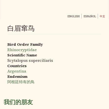
跳
转
到
ENGLISH
ESPAÑOL
中文
主
要
白眉窜鸟
内
容
Bird Order Family
Rhinocryptidae
Scientific Name
Scytalopus superciliaris
Countries
Argentina
Endemism
阿根廷特有的鳥
我们的朋友