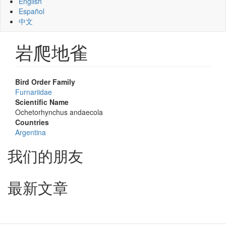
English
Español
中文
岩爬地雀
Bird Order Family
Furnariidae
Scientific Name
Ochetorhynchus andaecola
Countries
Argentina
我们的朋友
最新文章