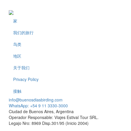
家
Footer
我们的旅行
鸟类
地区
关于我们
Privacy Policy
接触
info@buenosdiasbirding.com
WhatsApp: +54 9 11 3330-3000
Ciudad de Buenos Aires, Argentina
Operador Responsable: Viajes Estival Tour SRL.
Legajo Nro: 8969 Disp.301/95 (Inicio 2004)