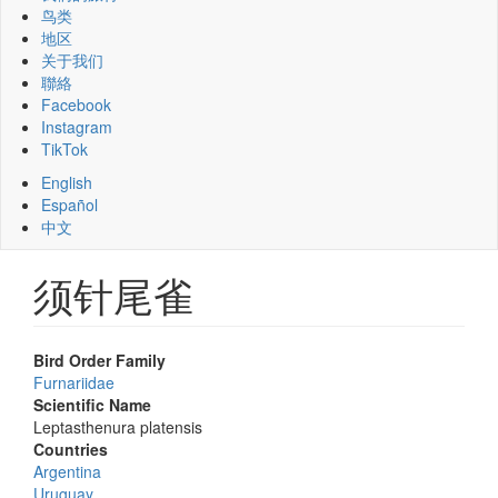
鸟类
地区
关于我们
聯絡
Facebook
Instagram
TikTok
English
Español
中文
须针尾雀
Bird Order Family
Furnariidae
Scientific Name
Leptasthenura platensis
Countries
Argentina
Uruguay