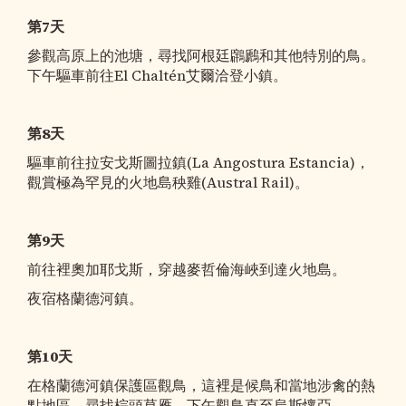
第7天
參觀高原上的池塘，尋找阿根廷鸊鷉和其他特別的鳥。
下午驅車前往El Chaltén艾爾洽登小鎮。
第8天
驅車前往拉安戈斯圖拉鎮(La Angostura Estancia)，
觀賞極為罕見的火地島秧雞(Austral Rail)。
第9天
前往裡奧加耶戈斯，穿越麥哲倫海峽到達火地島。
夜宿格蘭德河鎮。
第10天
在格蘭德河鎮保護區觀鳥，這裡是候鳥和當地涉禽的熱
點地區。尋找棕頭草雁。下午觀鳥直至烏斯懷亞。