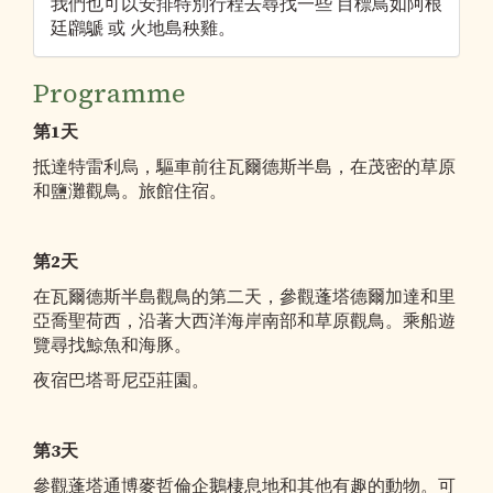
我們也可以安排特別行程去尋找一些 目標鳥如阿根
廷鸊鷈 或 火地島秧雞。
Programme
第1天
抵達特雷利烏，驅車前往瓦爾德斯半島，在茂密的草原
和鹽灘觀鳥。旅館住宿。
第2天
在瓦爾德斯半島觀鳥的第二天，參觀蓬塔德爾加達和里
亞喬聖荷西，沿著大西洋海岸南部和草原觀鳥。乘船遊
覽尋找鯨魚和海豚。
夜宿巴塔哥尼亞莊園。
第3天
參觀蓬塔通博麥哲倫企鵝棲息地和其他有趣的動物。可