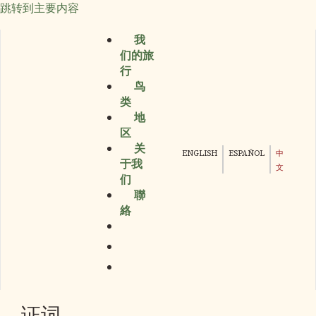
跳转到主要内容
我
们的旅
行
鸟
类
地
区
关
ENGLISH
ESPAÑOL
中
于我
文
们
聯
絡
证词