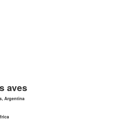
as aves
es, Argentina
frica