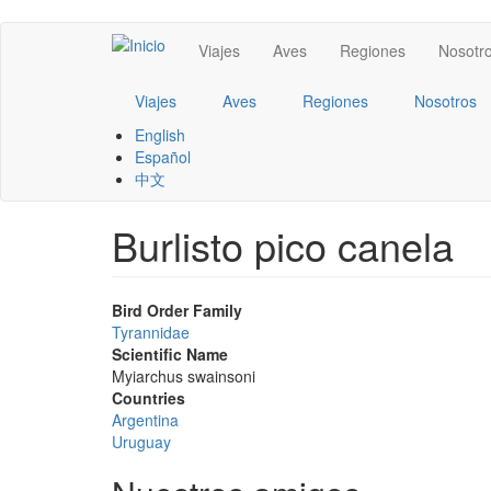
Pasar
Main
Viajes
Aves
Regiones
Nosotr
al
contenido
navigation
principal
Viajes
Aves
Regiones
Nosotros
English
Español
中文
Burlisto pico canela
Bird Order Family
Tyrannidae
Scientific Name
Myiarchus swainsoni
Countries
Argentina
Uruguay