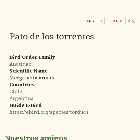
Pasar
al
contenido
ENGLISH
ESPAÑOL
中文
principal
Pato de los torrentes
Bird Order Family
Anatidae
Scientific Name
Merganetta armata
Countries
Chile
Argentina
Guide E-Bird
https://ebird.org/species/torduc1
Nuestros amigos