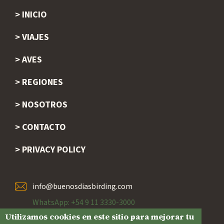
INICIO
Footer
VIAJES
AVES
REGIONES
NOSOTROS
CONTACTO
PRIVACY POLICY
info@buenosdiasbirding.com
WhatsApp: +54 9 11 3330-3000
Utilizamos cookies en este sitio para mejorar tu
Ciudad de Buenos Aires, Argentina