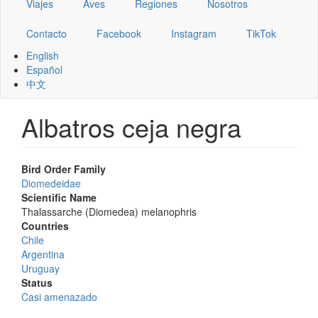
Viajes
Aves
Regiones
Nosotros
Contacto
Facebook
Instagram
TikTok
English
Español
中文
Albatros ceja negra
Bird Order Family
Diomedeidae
Scientific Name
Thalassarche (Diomedea) melanophris
Countries
Chile
Argentina
Uruguay
Status
Casi amenazado