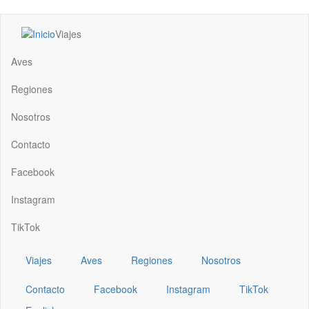
Pasar
Viajes
al
Main
contenido
navigation
Aves
principal
Regiones
Nosotros
Contacto
Facebook
Instagram
TikTok
Viajes
Aves
Regiones
Nosotros
Contacto
Facebook
Instagram
TikTok