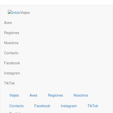
Pasar
Viajes
al
Main
contenido
navigation
Aves
principal
Regiones
Nosotros
Contacto
Facebook
Instagram
TikTok
Viajes
Aves
Regiones
Nosotros
Contacto
Facebook
Instagram
TikTok