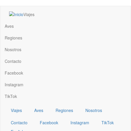
Pasar
Viajes
al
Main
contenido
navigation
Aves
principal
Regiones
Nosotros
Contacto
Facebook
Instagram
TikTok
Viajes
Aves
Regiones
Nosotros
Contacto
Facebook
Instagram
TikTok