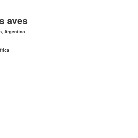
as aves
es, Argentina
frica