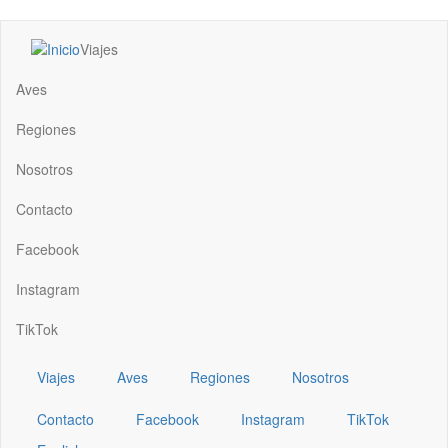
Pasar
Viajes
al
Main
contenido
navigation
Aves
principal
Regiones
Nosotros
Contacto
Facebook
Instagram
TikTok
Viajes
Aves
Regiones
Nosotros
Contacto
Facebook
Instagram
TikTok