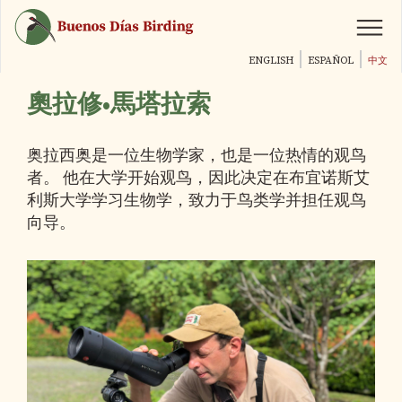
跳
转
到
ENGLISH
ESPAÑOL
中文
主
要
奧拉修•馬塔拉索
内
容
奥拉西奥是一位生物学家，也是一位热情的观鸟
者。 他在大学开始观鸟，因此决定在布宜诺斯艾
利斯大学学习生物学，致力于鸟类学并担任观鸟
向导。