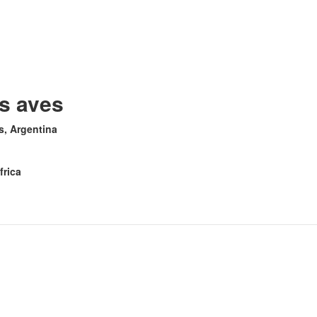
as aves
es, Argentina
frica