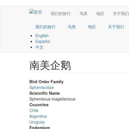
跳
Main
我们的旅行
鸟类
地区
关于我们
转
到
navigation
主
我们的旅行
鸟类
地区
关于我们
要
English
内
Español
容
中文
南美企鹅
Bird Order Family
Spheniscidae
Scientific Name
Spheniscus magellanicus
Countries
Chile
Argentina
Uruguay
Endemism