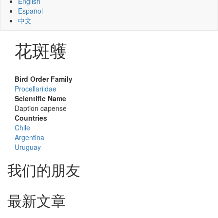
English
Español
中文
花斑鹱
Bird Order Family
Procellariidae
Scientific Name
Daption capense
Countries
Chile
Argentina
Uruguay
我们的朋友
最新文章