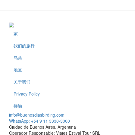
家
Footer
我们的旅行
鸟类
地区
关于我们
Privacy Policy
接触
info@buenosdiasbirding.com
WhatsApp: +54 9 11 3330-3000
Ciudad de Buenos Aires, Argentina
Operador Responsable: Viajes Estival Tour SRL.