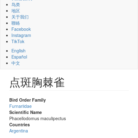
鸟类
地区
关于我们
聯絡
Facebook
Instagram
TikTok
English
Español
中文
点斑胸棘雀
Bird Order Family
Furnariidae
Scientific Name
Phacellodomus maculipectus
Countries
Argentina