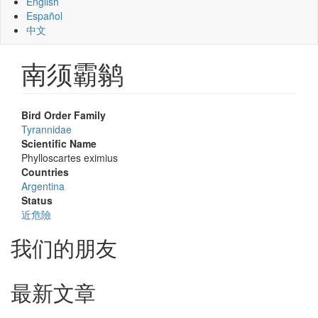
English
Español
中文
南须霸鹟
Bird Order Family
Tyrannidae
Scientific Name
Phylloscartes eximius
Countries
Argentina
Status
近危險
我们的朋友
最新文章