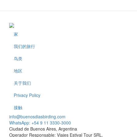
家
Footer
我们的旅行
鸟类
地区
关于我们
Privacy Policy
接触
info@buenosdiasbirding.com
WhatsApp: +54 9 11 3330-3000
Ciudad de Buenos Aires, Argentina
Operador Responsable: Viajes Estival Tour SRL.