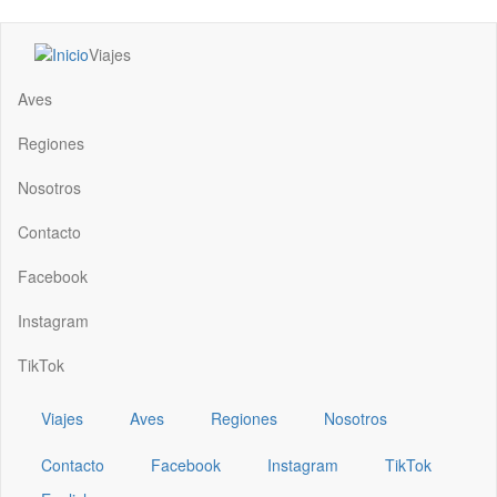
Pasar
Viajes
al
Main
contenido
navigation
Aves
principal
Regiones
Nosotros
Contacto
Facebook
Instagram
TikTok
Viajes
Aves
Regiones
Nosotros
Contacto
Facebook
Instagram
TikTok