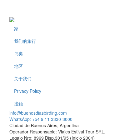
家
Footer
我们的旅行
鸟类
地区
关于我们
Privacy Policy
接触
info@buenosdiasbirding.com
WhatsApp: +54 9 11 3330-3000
Ciudad de Buenos Aires, Argentina
Operador Responsable: Viajes Estival Tour SRL.
Legajo Nro: 8969 Disp.301/95 (Inicio 2004)