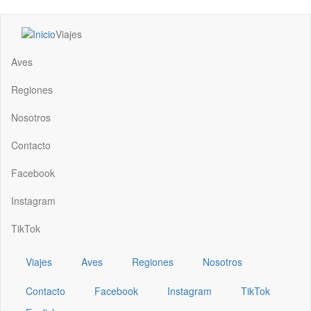
Pasar
Viajes
al
Main
contenido
navigation
Aves
principal
Regiones
Nosotros
Contacto
Facebook
Instagram
TikTok
Viajes
Aves
Regiones
Nosotros
Contacto
Facebook
Instagram
TikTok