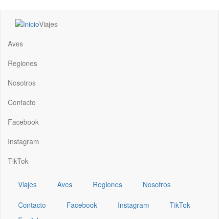
Pasar
Viajes
al
Main
contenido
navigation
Aves
principal
Regiones
Nosotros
Contacto
Facebook
Instagram
TikTok
Viajes
Aves
Regiones
Nosotros
Contacto
Facebook
Instagram
TikTok