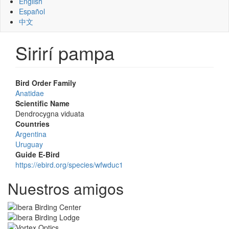
English
Español
中文
Sirirí pampa
Bird Order Family
Anatidae
Scientific Name
Dendrocygna viduata
Countries
Argentina
Uruguay
Guide E-Bird
https://ebird.org/species/wfwduc1
Nuestros amigos