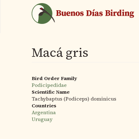
Pasar
al
contenido
principal
Macá gris
Bird Order Family
Podicipedidae
Scientific Name
Tachybaptus (Podiceps) dominicus
Countries
Argentina
Uruguay