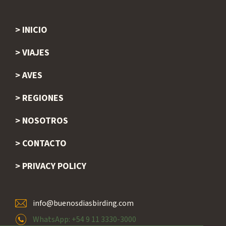
INICIO
Footer
VIAJES
AVES
REGIONES
NOSOTROS
CONTACTO
PRIVACY POLICY
info@buenosdiasbirding.com
WhatsApp: +54 9 11 3330-3000