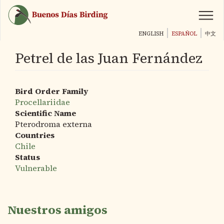
Pasar
al
contenido
ENGLISH
ESPAÑOL
中文
principal
Petrel de las Juan Fernández
Bird Order Family
Procellariidae
Scientific Name
Pterodroma externa
Countries
Chile
Status
Vulnerable
Nuestros amigos