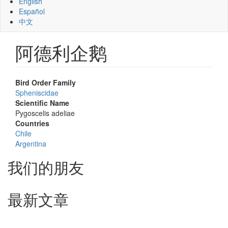
English
Español
中文
阿德利企鹅
Bird Order Family
Spheniscidae
Scientific Name
Pygoscelis adeliae
Countries
Chile
Argentina
我们的朋友
最新文章