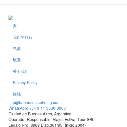
家
Footer
我们的旅行
鸟类
地区
关于我们
Privacy Policy
接触
info@buenosdiasbirding.com
WhatsApp: +54 9 11 3330-3000
Ciudad de Buenos Aires, Argentina
Operador Responsable: Viajes Estival Tour SRL.
Legajo Nro: 8969 Disp.301/95 (Inicio 2004)