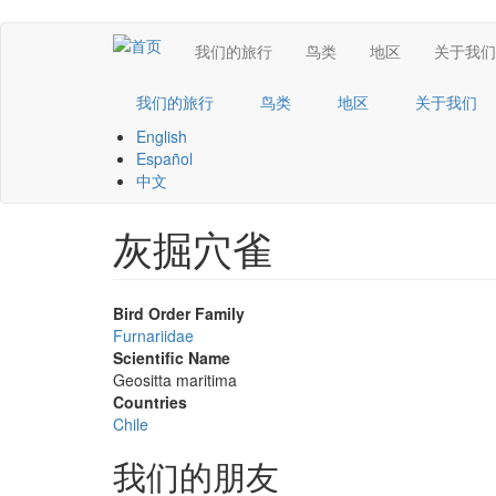
跳
Main
我们的旅行
鸟类
地区
关于我们
转
到
navigation
主
我们的旅行
鸟类
地区
关于我们
要
English
内
Español
容
中文
灰掘穴雀
Bird Order Family
Furnariidae
Scientific Name
Geositta maritima
Countries
Chile
我们的朋友