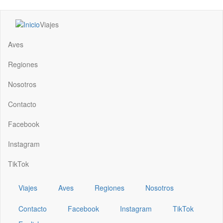
Pasar
Viajes
al
Main
contenido
navigation
Aves
principal
Regiones
Nosotros
Contacto
Facebook
Instagram
TikTok
Viajes
Aves
Regiones
Nosotros
Contacto
Facebook
Instagram
TikTok