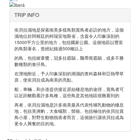
TRIP INFO
依貝拉濕地是探索南美多樣鳥類賞鳥者必訪的地方，這個
濕地位於阿根廷的柯瑞安地斯省，含蓋令人印象深刻的
15000平方公里的地方，包括國家公園。這個地區以豐富
的鳥類著名，曾經紀錄過500種以上
的鳥，包括姬葦鷺，冠多拉霸鶲，飄帶尾霸鶲，或多不勝
數種類的食仔鳥。
在溼地附近，予人印象深刻的潮濕的查科森林和亞熱帶草
原，使依貝拉成為南美的亮點。
船，車輛，和步道提供接近原始棲息地的途徑，賞鳥者可
以近距離觀看許多鳥種，這些鳥是其他地區很難看到的
再者，依貝拉濕地是許多南美最具代表性哺乳動物的棲息
地，包括美洲豹，大食蟻獸，鬃狼。包括極佳的依貝拉賞
鳥小屋，對野生動物熱衷者而言，這個旅行讓依貝拉成為
更令人興奮的目的地。