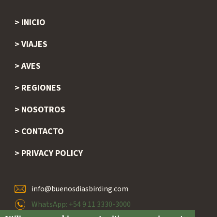
INICIO
Footer
VIAJES
AVES
REGIONES
NOSOTROS
CONTACTO
PRIVACY POLICY
info@buenosdiasbirding.com
WhatsApp: +54 9 11 3330-3000