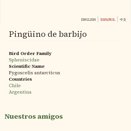
Pasar
al
contenido
ENGLISH
ESPAÑOL
中文
principal
Pingüino de barbijo
Bird Order Family
Spheniscidae
Scientific Name
Pygoscelis antarcticus
Countries
Chile
Argentina
Nuestros amigos