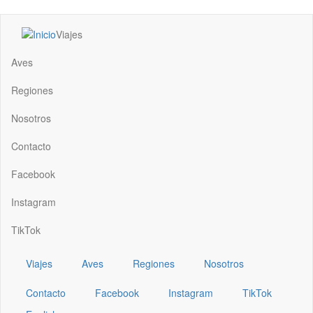
Pasar
Viajes
al
Main
contenido
navigation
Aves
principal
Regiones
Nosotros
Contacto
Facebook
Instagram
TikTok
Viajes
Aves
Regiones
Nosotros
Contacto
Facebook
Instagram
TikTok