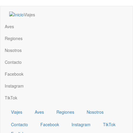
Pasar
Viajes
al
Main
contenido
navigation
Aves
principal
Regiones
Nosotros
Contacto
Facebook
Instagram
TikTok
Viajes
Aves
Regiones
Nosotros
Contacto
Facebook
Instagram
TikTok