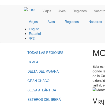
Pasar
Main
Viajes
Aves
Regiones
Nosotr
al
contenido
navigation
principal
Viajes
Aves
Regiones
Nosotros
English
Español
中文
MO
TODAS LAS REGIONES
Menu
-
PAMPA
Esta es 
Regions
donde la
DELTA DEL PARANÁ
de la Co
extensió
GRAN CHACO
jarillal
SELVA ATLÁNTICA
Via
ESTEROS DEL IBERÁ