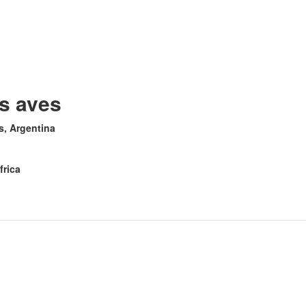
as aves
es, Argentina
frica